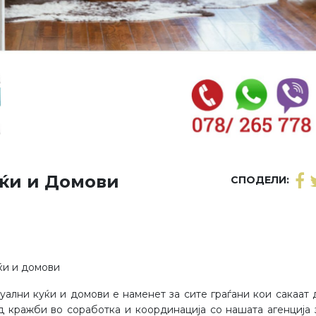
ќи и Домови
СПОДЕЛИ:
ќи и домови
ални куќи и домови е наменет за сите граѓани кои сакаат 
д кражби во соработка и координација со нашата агенција 