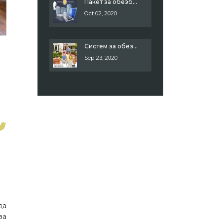
Пакет за обезбедување на деловни објекти
Oct 02, 2020
Систем за обезбедување на индивидуални домови
Sep 23, 2020
да
за