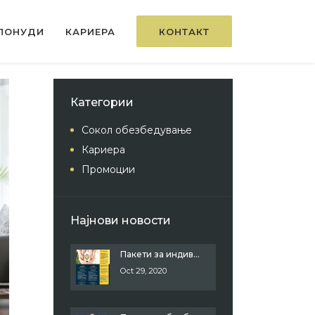
 ПОНУДИ
КАРИЕРА
КОНТАКТ
Категории
Сокол обезбедување
Кариера
Промоции
Најнови новости
Пакети за индивидуални куќи и домови
Oct 29, 2020